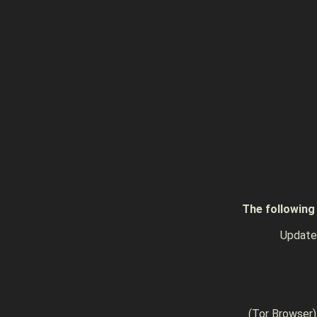
The follow
Upda
(Tor Browse